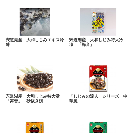
宍道湖産 大和しじみエキス冷
宍道湖産 大和しじみ特大冷
凍
凍 「舞音」
宍道湖産 大和しじみ特大活
「しじみの達人」シリーズ 中
「舞音」 砂抜き済
華風