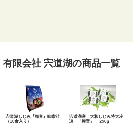
有限会社 宍道湖の商品一覧
宍道湖しじみ『舞音』味噌汁
宍道湖産 大和しじみ特大冷
（10食入り）
凍 「舞音」 250g