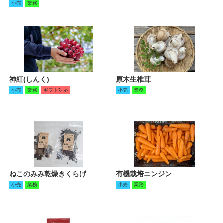
小売
業務
神紅(しんく)
原木生椎茸
小売
業務
ギフト対応
小売
業務
ねこのみみ乾燥きくらげ
有機栽培ニンジン
小売
業務
小売
業務