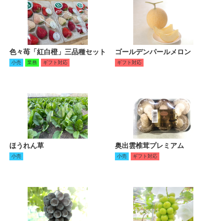
色々苺「紅白橙」三品種セット
ゴールデンパールメロン
小売
業務
ギフト対応
ギフト対応
ほうれん草
奥出雲椎茸プレミアム
小売
小売
ギフト対応