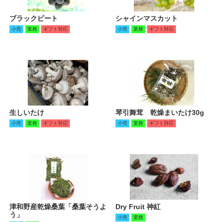
ブラックビート
シャインマスカット
小売
業務
ギフト対応
小売
業務
ギフト対応
生しいたけ
琴引舞茸 乾燥まいたけ30g
小売
業務
ギフト対応
小売
業務
ギフト対応
津和野産乾燥桑葉「桑葉そうよ
Dry Fruit 神紅
う」
小売
業務