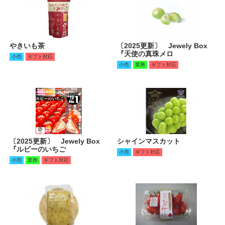
やきいも茶
〔2025更新〕 Jewely Box
『天使の真珠メロ
小売
ギフト対応
小売
業務
ギフト対応
〔2025更新〕 Jewely Box
シャインマスカット
『ルビーのいちご
小売
ギフト対応
小売
業務
ギフト対応