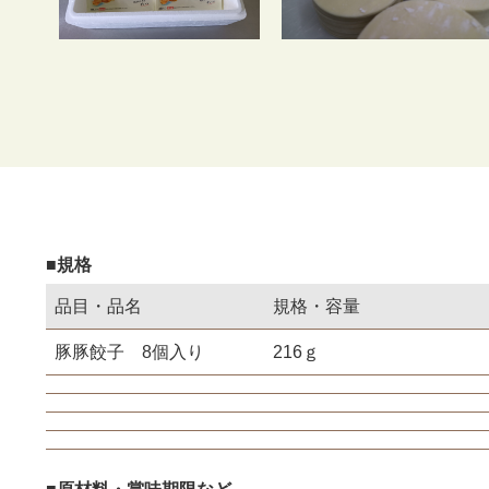
■規格
品目・品名
規格・容量
豚豚餃子 8個入り
216ｇ