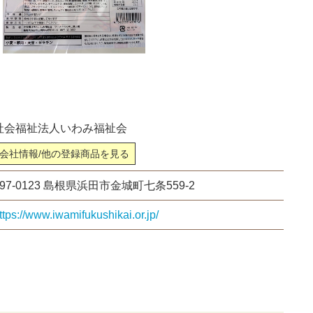
社会福祉法人いわみ福祉会
会社情報/他の登録商品を見る
697-0123 島根県浜田市金城町七条559-2
ttps://www.iwamifukushikai.or.jp/