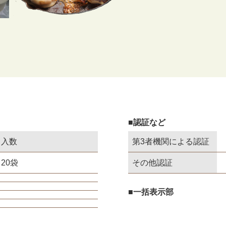
■認証など
入数
第3者機関による認証
20袋
その他認証
■一括表示部