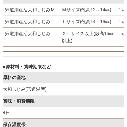
宍道湖産活大和しじみＭ
Ｍサイズ(殻高12～14㎜)
1㎏
宍道湖産活大和しじみＬ
Ｌサイズ(殻高14～16㎜)
1㎏
宍道湖産活大和しじみ
２Ｌサイズ以上(殻高16㎜
1㎏
以上)
■原材料・賞味期限など
原料の産地
大和しじみ(宍道湖産)
賞味・消費期限
4日
保存温度帯