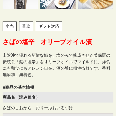
小売
業務
ギフト対応
さばの塩辛 オリーブオイル漬
山陰沖で獲れる新鮮な鯖を、塩のみで熟成させた美保関の
伝統食「鯖の塩辛」をオリーブオイルでマイルドに。洋食
にも和食にもアレンジ自在。酒の肴に相性抜群です。香料
無添加、無着色。
■商品の基本情報
商品名（読み仮名）
さばのしおから おりーぶおいるづけ