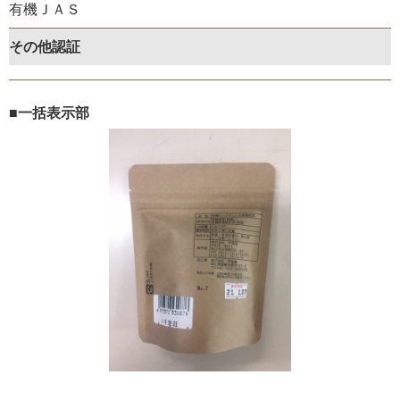
有機ＪＡＳ
その他認証
■一括表示部