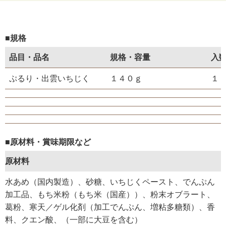
■規格
品目・品名
規格・容量
入
ぷるり・出雲いちじく
１４０ｇ
１
■原材料・賞味期限など
原材料
水あめ（国内製造）、砂糖、いちじくペースト、でんぷん
加工品、もち米粉（もち米（国産））、粉末オブラート、
葛粉、寒天／ゲル化剤（加工でんぷん、増粘多糖類）、香
料、クエン酸、（一部に大豆を含む）