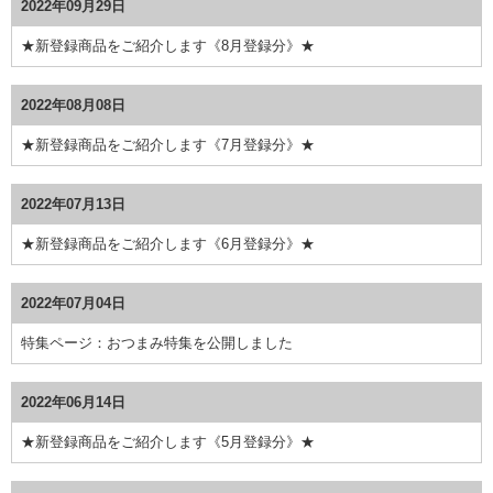
2022年09月29日
★新登録商品をご紹介します《8月登録分》★
2022年08月08日
★新登録商品をご紹介します《7月登録分》★
2022年07月13日
★新登録商品をご紹介します《6月登録分》★
2022年07月04日
特集ページ：おつまみ特集を公開しました
2022年06月14日
★新登録商品をご紹介します《5月登録分》★