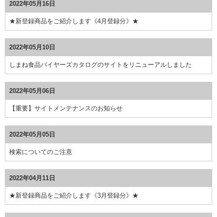
2022年05月16日
★新登録商品をご紹介します《4月登録分》★
2022年05月10日
しまね食品バイヤーズカタログのサイトをリニューアルしました
2022年05月06日
【重要】サイトメンテナンスのお知らせ
2022年05月05日
検索についてのご注意
2022年04月11日
★新登録商品をご紹介します《3月登録分》★