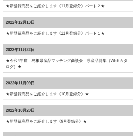
★新登録商品をご紹介します《11月登録分》パート２★
2022年12月13日
★新登録商品をご紹介します《11月登録分》パート１★
2022年11月22日
★令和4年度 島根県産品マッチング商談会 県産品特集（WEBカタ
ログ）★
2022年11月09日
★新登録商品をご紹介します《10月登録分》★
2022年10月20日
★新登録商品をご紹介します《9月登録分》★