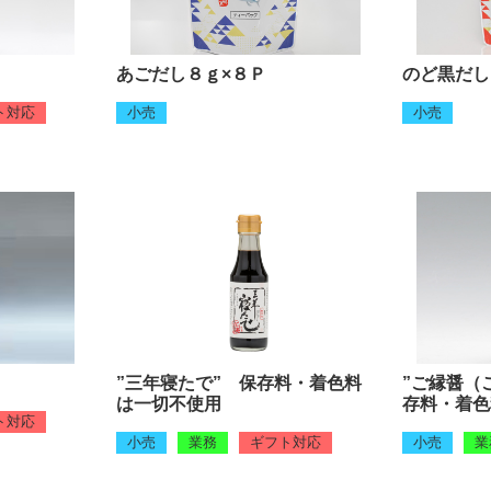
あごだし８ｇ×８Ｐ
のど黒だし
ト対応
小売
小売
”三年寝たで” 保存料・着色料
”ご縁醤（
は一切不使用
存料・着色
ト対応
小売
業務
ギフト対応
小売
業