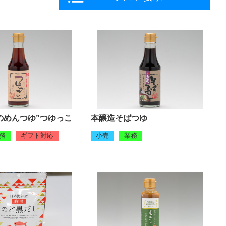
のめんつゆ”つゆっこ
本醸造そばつゆ
務
ギフト対応
小売
業務