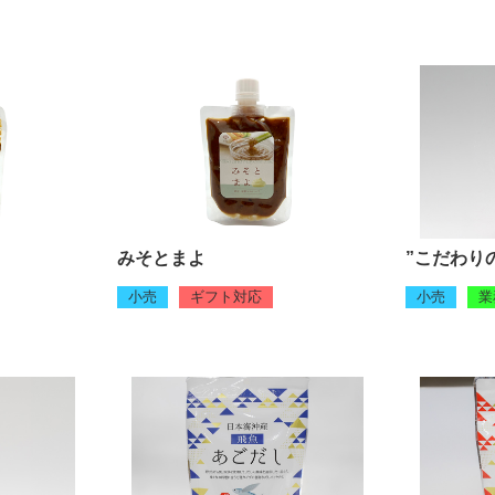
みそとまよ
”こだわり
小売
ギフト対応
小売
業