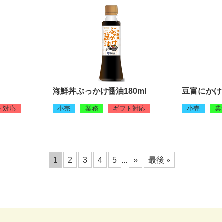
海鮮丼ぶっかけ醤油180ml
豆富にかけ
ト対応
小売
業務
ギフト対応
小売
業
1
2
3
4
5
...
»
最後 »