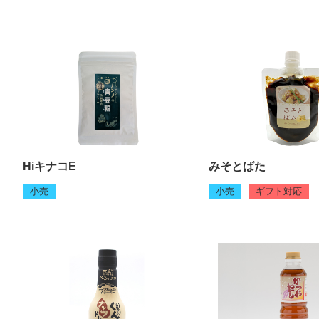
HiキナコE
みそとばた
小売
小売
ギフト対応