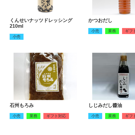
くんせいナッツドレッシング
かつおだし
210ml
小売
業務
ギフ
小売
石州もろみ
しじみだし醬油
小売
業務
ギフト対応
小売
業務
ギフ