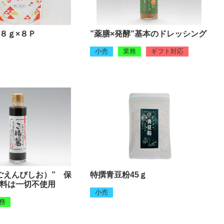
８ｇ×８Ｐ
”薬膳×発酵”基本のドレッシング
小売
業務
ギフト対応
ごえんびしお）” 保
特撰青豆粉45ｇ
料は一切不使用
小売
務