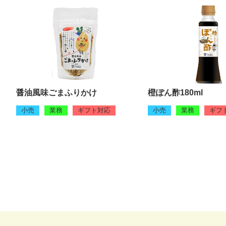
醤油風味ごまふりかけ
橙ぽん酢180ml
小売
業務
ギフト対応
小売
業務
ギフ